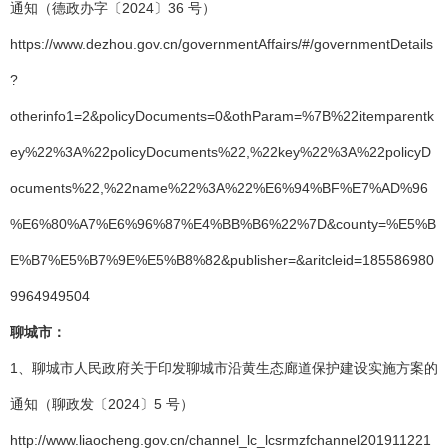
通知（德政办字〔2024〕36 号）
https://www.dezhou.gov.cn/governmentAffairs/#/governmentDetails
?
otherinfo1=2&policyDocuments=0&othParam=%7B%22itemparentk
ey%22%3A%22policyDocuments%22,%22key%22%3A%22policyD
ocuments%22,%22name%22%3A%22%E6%94%BF%E7%AD%96
%E6%80%A7%E6%96%87%E4%BB%B6%22%7D&county=%E5%B
E%B7%E5%B7%9E%E5%B8%82&publisher=&aritcleid=185586980
9964949504
聊城市：
1、聊城市人民政府关于印发聊城市沿黄生态廊道保护建设实施方案的
通知（聊政发〔2024〕5 号）
http://www.liaocheng.gov.cn/channel_lc_lcsrmzfchannel201911221