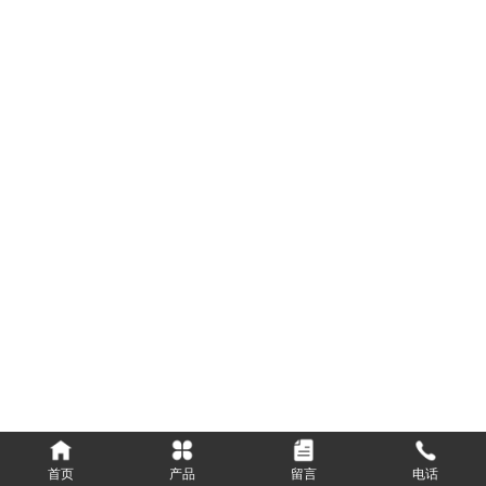
Copyright © 山东天璨环保科技有限公司 All Rights Reserved. 备案
号：
鲁ICP备2021043100号-1
技术支持：山东恩特信息科技有限
联
公司
营业执照公示
系
我
们
销
售
电
话
：
首页
产品
留言
电话